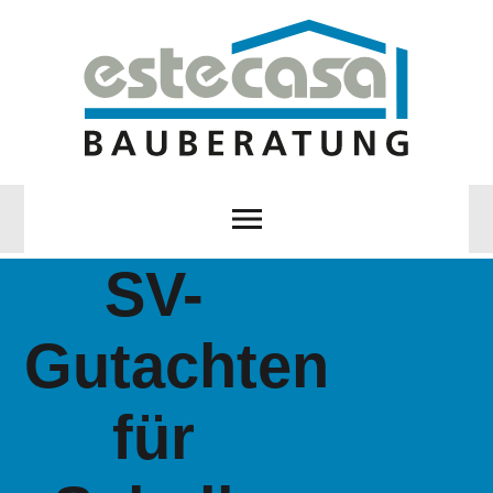
SV-
Gutachten
für