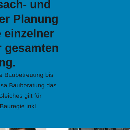
 sach- und
er Planung
 einzelner
r gesamten
ng.
e Baubetreuung bis
asa Bauberatung das
eiches gilt für
auregie inkl.