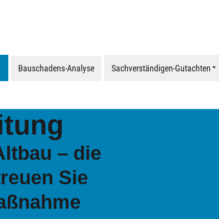
Bauschadens-Analyse
Sachverständigen-Gutachten
itung
ltbau – die
reuen Sie
maßnahme